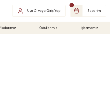
Üye Ol
veya
Giriş Yap
Sepetim
fikalarımız
Ödüllerimiz
İşletmemiz