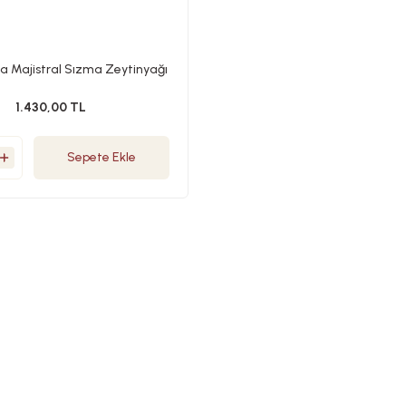
ia Majistral Sızma Zeytinyağı
| 500 ml | Özel şişe
1.430,00 TL
Sepete Ekle