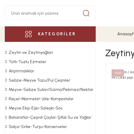
KATEGORİLER
Anasayf
Zeytin
Zeytin ve Zeytinyağları
Tatlı-Tuzlu Ezmeler
Atıştırmalıklar
YENİ
Sebze-Meyve Tozu/Pul Çeşniler
Meyve-Sebze Suları/Sızma/Pekmez/Nektar
Reçel-Marmelat-Jöle-Kompostolar
Meyve Ekşi-Eşki-Saleşki-Sos
Baharatlar-Çeşnili Çaylar-Şifalı Su ve Yağlar
Salça-Sirke-Turşu-Konserveler