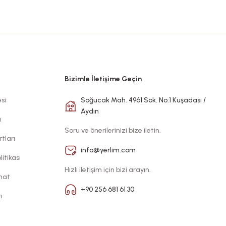
Bizimle İletişime Geçin
si
Soğucak Mah. 4961 Sok. No:1 Kuşadası /
Aydın
ı
Soru ve önerilerinizi bize iletin.
tları
info@yerlim.com
litikası
Hızlı iletişim için bizi arayın.
imat
+90 256 681 61 30
i