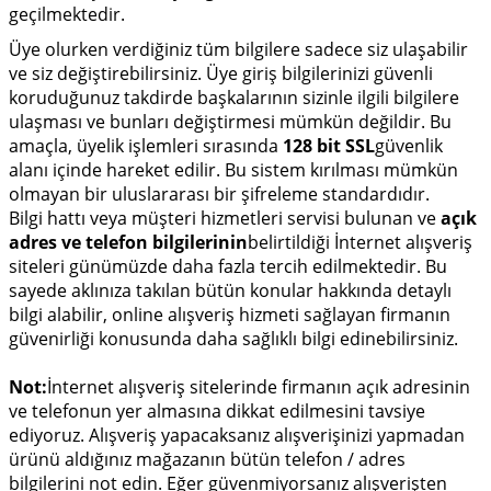
geçilmektedir.
Üye olurken verdiğiniz tüm bilgilere sadece siz ulaşabilir
ve siz değiştirebilirsiniz. Üye giriş bilgilerinizi güvenli
koruduğunuz takdirde başkalarının sizinle ilgili bilgilere
ulaşması ve bunları değiştirmesi mümkün değildir. Bu
amaçla, üyelik işlemleri sırasında
128 bit SSL
güvenlik
alanı içinde hareket edilir. Bu sistem kırılması mümkün
olmayan bir uluslararası bir şifreleme standardıdır.
Bilgi hattı veya müşteri hizmetleri servisi bulunan ve
açık
adres ve telefon bilgilerinin
belirtildiği İnternet alışveriş
siteleri günümüzde daha fazla tercih edilmektedir. Bu
sayede aklınıza takılan bütün konular hakkında detaylı
bilgi alabilir, online alışveriş hizmeti sağlayan firmanın
güvenirliği konusunda daha sağlıklı bilgi edinebilirsiniz.
Not:
İnternet alışveriş sitelerinde firmanın açık adresinin
ve telefonun yer almasına dikkat edilmesini tavsiye
ediyoruz. Alışveriş yapacaksanız alışverişinizi yapmadan
ürünü aldığınız mağazanın bütün telefon / adres
bilgilerini not edin. Eğer güvenmiyorsanız alışverişten