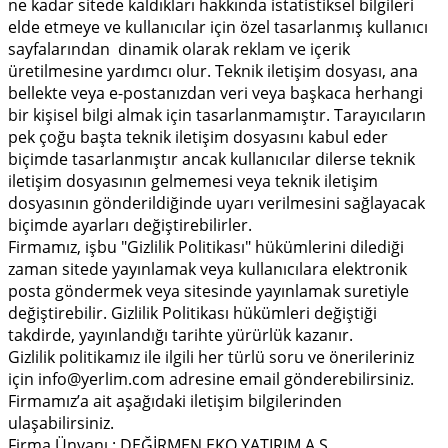
ne kadar sitede kaldıkları hakkında istatistiksel bilgileri
elde etmeye ve kullanıcılar için özel tasarlanmış kullanıcı
sayfalarından dinamik olarak reklam ve içerik
üretilmesine yardımcı olur. Teknik iletişim dosyası, ana
bellekte veya e-postanızdan veri veya başkaca herhangi
bir kişisel bilgi almak için tasarlanmamıştır. Tarayıcıların
pek çoğu başta teknik iletişim dosyasını kabul eder
biçimde tasarlanmıştır ancak kullanıcılar dilerse teknik
iletişim dosyasının gelmemesi veya teknik iletişim
dosyasının gönderildiğinde uyarı verilmesini sağlayacak
biçimde ayarları değiştirebilirler.
Firmamız, işbu "Gizlilik Politikası" hükümlerini dilediği
zaman sitede yayınlamak veya kullanıcılara elektronik
posta göndermek veya sitesinde yayınlamak suretiyle
değiştirebilir. Gizlilik Politikası hükümleri değiştiği
takdirde, yayınlandığı tarihte yürürlük kazanır.
Gizlilik politikamız ile ilgili her türlü soru ve önerileriniz
için info@yerlim.com adresine email gönderebilirsiniz.
Firmamız’a ait aşağıdaki iletişim bilgilerinden
ulaşabilirsiniz.
Firma Ünvanı : DEĞİRMEN EKO YATIRIM A.Ş.