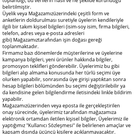
toplandığı, bu verilerin nasıl ve ne şekilde korunduğu
belirtilmiştir.
Üyelik veya Mağazamızüzerindeki çeşitli form ve
anketlerin doldurulması suretiyle üyelerin kendileriyle
ilgili bir takım kişisel bilgileri (isim-soy isim, firma bilgileri,
telefon, adres veya e-posta adresleri
gibi) Mağazamıztarafından işin doğası gereği
toplanmaktadır.
Firmamız bazı dönemlerde müşterilerine ve üyelerine
kampanya bilgileri, yeni ürünler hakkında bilgiler,
promosyon teklifleri gönderebilir. Üyelerimiz bu gibi
bilgileri alıp almama konusunda her türlü seçimi üye
olurken yapabilir, sonrasında üye girişi yaptıktan sonra
hesap bilgileri bölümünden bu seçimi değiştirilebilir ya
da kendisine gelen bilgilendirme iletisindeki linkle bildirim
yapabilir.
Mağazamızüzerinden veya eposta ile gerçekleştirilen
onay sürecinde, üyelerimiz tarafından mağazamıza
elektronik ortamdan iletilen kişisel bilgiler, Üyelerimiz ile
yaptığımız "Kullanıcı Sözleşmesi" ile belirlenen amaçlar ve
kapsam dışında üçüncü kişilere açıklanmayacaktır.