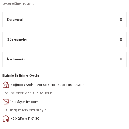
seçeneğine tıklayın.
Kurumsal
Sözleşmeler
İşletmemiz
Bizimle İletişime Geçin
Soğucak Mah. 4961 Sok. No:1 Kuşadası / Aydın
Soru ve önerilerinizi bize iletin.
info@yerlim.com
Hızlı iletişim için bizi arayın.
+90 256 681 61 30