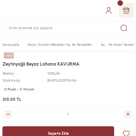
Anasayfa
Hazır Soslar-Mezeler-Aç Ye Yemekler
Aç - Ye Hazır Yemekl
YENİ
Zeytinyağlı Beyaz Lahana KAVURMA
Marka
YERLİM
Stok Kodu
8697623279696
0 Puan - 0 Yorum
310,00 TL
Sepete Ekle