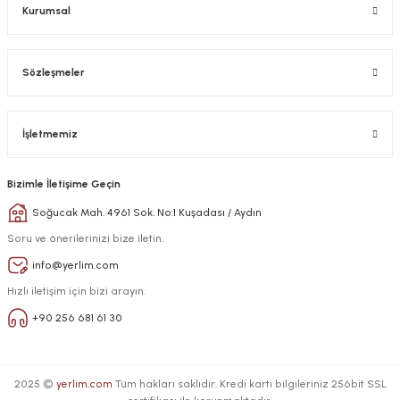
Kurumsal
Sözleşmeler
İşletmemiz
Bizimle İletişime Geçin
Soğucak Mah. 4961 Sok. No:1 Kuşadası / Aydın
Soru ve önerilerinizi bize iletin.
info@yerlim.com
Hızlı iletişim için bizi arayın.
+90 256 681 61 30
2025 ©
yerlim.com
Tüm hakları saklıdır. Kredi kartı bilgileriniz 256bit SSL