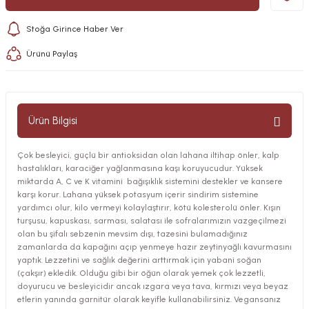
Stoğa Girince Haber Ver
Ürünü Paylaş
Ürün Bilgisi
Çok besleyici, güçlü bir antioksidan olan lahana iltihap önler, kalp
hastalıkları, karaciğer yağlanmasına kaşı koruyucudur. Yüksek
miktarda A, C ve K vitamini bağışıklık sistemini destekler ve kansere
karşı korur. Lahana yüksek potasyum içerir sindirim sistemine
yardımcı olur, kilo vermeyi kolaylaştırır, kötü kolesterolü önler. Kışın
turşusu, kapuskası, sarması, salatası ile sofralarımızın vazgeçilmezi
olan bu şifalı sebzenin mevsim dışı, tazesini bulamadığınız
zamanlarda da kapağını açıp yenmeye hazır zeytinyağlı kavurmasını
yaptık. Lezzetini ve sağlık değerini arttırmak için yabani soğan
(çakşır) ekledik. Olduğu gibi bir öğün olarak yemek çok lezzetli,
doyurucu ve besleyicidir ancak ızgara veya tava, kırmızı veya beyaz
etlerin yanında garnitür olarak keyifle kullanabilirsiniz. Vegansanız