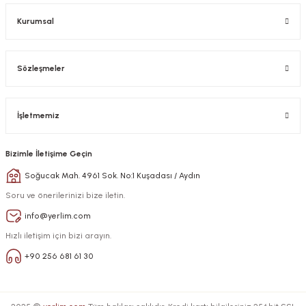
Kurumsal
Sözleşmeler
İşletmemiz
Bizimle İletişime Geçin
Soğucak Mah. 4961 Sok. No:1 Kuşadası / Aydın
Soru ve önerilerinizi bize iletin.
info@yerlim.com
Hızlı iletişim için bizi arayın.
+90 256 681 61 30