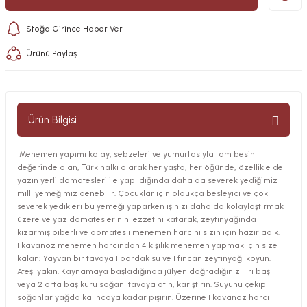
Stoğa Girince Haber Ver
Ürünü Paylaş
Ürün Bilgisi
Menemen yapımı kolay, sebzeleri ve yumurtasıyla tam besin
değerinde olan, Türk halkı olarak her yaşta, her öğünde, özellikle de
yazın yerli domatesleri ile yapıldığında daha da severek yediğimiz
milli yemeğimiz denebilir. Çocuklar için oldukça besleyici ve çok
severek yedikleri bu yemeği yaparken işinizi daha da kolaylaştırmak
üzere ve yaz domateslerinin lezzetini katarak, zeytinyağında
kızarmış biberli ve domatesli menemen harcını sizin için hazırladık.
1 kavanoz menemen harcından 4 kişilik menemen yapmak için size
kalan; Yayvan bir tavaya 1 bardak su ve 1 fincan zeytinyağı koyun.
Ateşi yakın. Kaynamaya başladığında jülyen doğradığınız 1 iri baş
veya 2 orta baş kuru soğanı tavaya atın, karıştırın. Suyunu çekip
soğanlar yağda kalıncaya kadar pişirin. Üzerine 1 kavanoz harcı