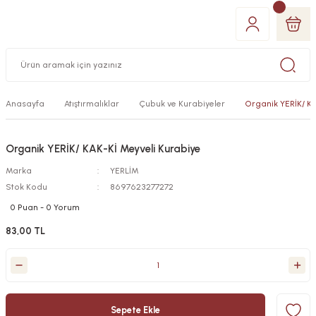
Anasayfa
Atıştırmalıklar
Çubuk ve Kurabiyeler
Organik YERİK/ KA
Organik YERİK/ KAK-Kİ Meyveli Kurabiye
Marka
YERLİM
Stok Kodu
8697623277272
0 Puan - 0 Yorum
83,00 TL
Sepete Ekle