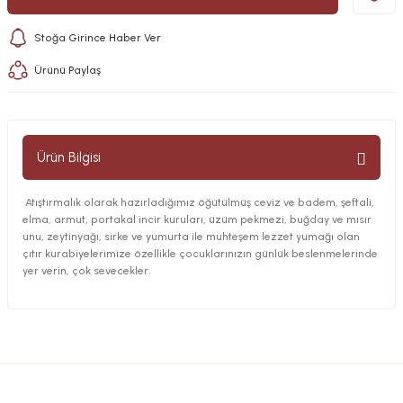
Stoğa Girince Haber Ver
Ürünü Paylaş
Ürün Bilgisi
Atıştırmalık olarak hazırladığımız öğütülmüş ceviz ve badem, şeftali,
elma, armut, portakal incir kuruları, üzüm pekmezi, buğday ve mısır
unu, zeytinyağı, sirke ve yumurta ile muhteşem lezzet yumağı olan
çıtır kurabiyelerimize özellikle çocuklarınızın günlük beslenmelerinde
yer verin, çok sevecekler.