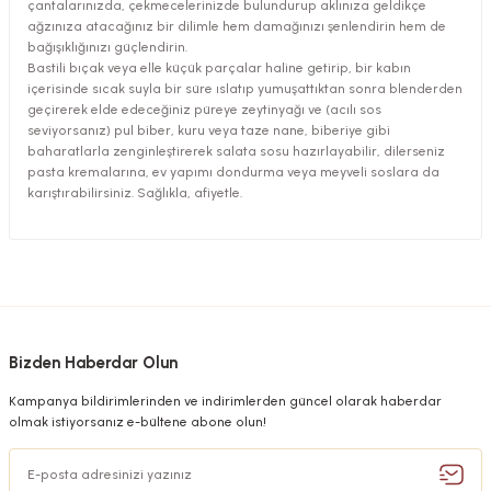
çantalarınızda, çekmecelerinizde bulundurup aklınıza geldikçe
ağzınıza atacağınız bir dilimle hem damağınızı şenlendirin hem de
bağışıklığınızı güçlendirin.
Bastili bıçak veya elle küçük parçalar haline getirip, bir kabın
içerisinde sıcak suyla bir süre ıslatıp yumuşattıktan sonra blenderden
geçirerek elde edeceğiniz püreye zeytinyağı ve (acılı sos
seviyorsanız) pul biber, kuru veya taze nane, biberiye gibi
baharatlarla zenginleştirerek salata sosu hazırlayabilir, dilerseniz
pasta kremalarına, ev yapımı dondurma veya meyveli soslara da
karıştırabilirsiniz. Sağlıkla, afiyetle.
Bizden Haberdar Olun
Kampanya bildirimlerinden ve indirimlerden güncel olarak haberdar
olmak istiyorsanız e-bültene abone olun!