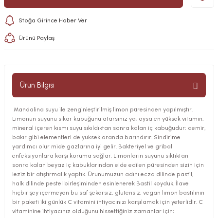
Stoğa Girince Haber Ver
Ürünü Paylaş
Ürün Bilgisi
Mandalina suyu ile zenginleştirilmiş limon püresinden yapılmıştır.
Limonun suyunu sıkar kabuğunu atarsınız ya; oysa en yüksek vitamin,
mineral içeren kısmı suyu sıkıldıktan sonra kalan iç kabuğudur; demir,
bakır gibi elementleri de yüksek oranda barındırır. Sindirime
yardımcı olur mide gazlarına iyi gelir. Bakteriyel ve gribal
enfeksiyonlara karşı koruma sağlar. Limonların suyunu sıktıktan
sonra kalan beyaz iç kabuklarından elde edilen püresinden sizin için
leziz bir atıştırmalık yaptık. Ürünümüzün adını ecza dilinde pastil,
halk dilinde pestel birleşiminden esinlenerek Bastil koyduk. İlave
hiçbir şey içermeyen bu saf şekersiz, glutensiz, vegan limon bastilinin
bir paketi iki günlük C vitamini ihtiyacınızı karşılamak için yeterlidir. C
vitaminine ihtiyacınız olduğunu hissettiğiniz zamanlar için;