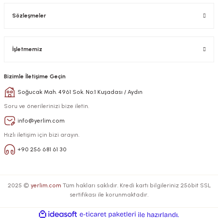
Sözleşmeler
İşletmemiz
Bizimle İletişime Geçin
Soğucak Mah. 4961 Sok. No:1 Kuşadası / Aydın
Soru ve önerilerinizi bize iletin.
info@yerlim.com
Hızlı iletişim için bizi arayın.
+90 256 681 61 30
2025 ©
yerlim.com
Tüm hakları saklıdır. Kredi kartı bilgileriniz 256bit SSL
sertifikası ile korunmaktadır.
ideasoft
ile
e-