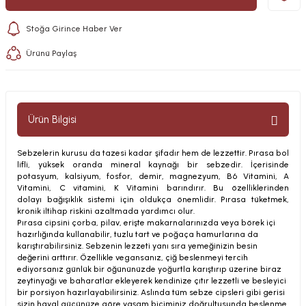
Stoğa Girince Haber Ver
Ürünü Paylaş
Ürün Bilgisi
Sebzelerin kurusu da tazesi kadar şifadır hem de lezzettir. Pırasa bol
lifli, yüksek oranda mineral kaynağı bir sebzedir. İçerisinde
potasyum, kalsiyum, fosfor, demir, magnezyum, B6 Vitamini, A
Vitamini, C vitamini, K Vitamini barındırır. Bu özelliklerinden
dolayı
bağışıklık sistemi için oldukça önemlidir.
Pırasa tüketmek,
kronik iltihap riskini azaltmada yardımcı olur
.
Pırasa cipsini çorba, pilav, erişte makarnalarınızda veya börek içi
hazırlığında kullanabilir, tuzlu tart ve poğaça hamurlarına da
karıştırabilirsiniz. Sebzenin lezzeti yanı sıra yemeğinizin besin
değerini arttırır. Özellikle vegansanız, çiğ beslenmeyi tercih
ediyorsanız günlük bir öğününüzde yoğurtla karıştırıp üzerine biraz
zeytinyağı ve baharatlar ekleyerek kendinize çıtır lezzetli ve besleyici
bir porsiyon hazırlayabilirsiniz. Aslında tüm sebze cipsleri gibi gerisi
sizin hayal gücünüze göre yaşam biçiminiz doğrultusunda beslenme