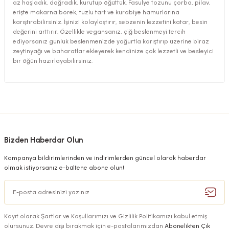
az haşladık, doğradık, kurutup öğüttük. Fasulye tozunu çorba, pilav,
erişte makarna börek, tuzlu tart ve kurabiye hamurlarına
karıştırabilirsiniz. İşinizi kolaylaştırır, sebzenin lezzetini katar, besin
değerini arttırır. Özellikle vegansanız, çiğ beslenmeyi tercih
ediyorsanız günlük beslenmenizde yoğurtla karıştırıp üzerine biraz
zeytinyağı ve baharatlar ekleyerek kendinize çok lezzetli ve besleyici
bir öğün hazırlayabilirsiniz.
Bizden Haberdar Olun
Kampanya bildirimlerinden ve indirimlerden güncel olarak haberdar
olmak istiyorsanız e-bültene abone olun!
Kayıt olarak Şartlar ve Koşullarımızı ve Gizlilik Politikamızı kabul etmiş
olursunuz. Devre dışı bırakmak için e-postalarımızdan
Abonelikten Çık