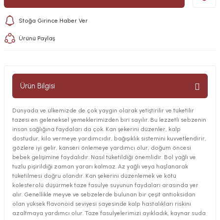
Stoğa Girince Haber Ver
Ürünü Paylaş
Ürün Bilgisi
Dünyada ve ülkemizde de çok yaygın olarak yetiştirilir ve tüketilir
tazesi en geleneksel yemeklerimizden biri sayılır. Bu lezzetli sebzenin
insan sağlığına faydaları da çok. Kan şekerini düzenler, kalp
dostudur, kilo vermeye yardımcıdır, bağışıklık sistemini kuvvetlendirir,
gözlere iyi gelir, kanseri önlemeye yardımcı olur, doğum öncesi
bebek gelişimine faydalıdır. Nasıl tüketildiği önemlidir. Bol yağlı ve
tuzlu pişirildiği zaman yararı kalmaz. Az yağlı veya haşlanarak
tüketilmesi doğru olandır. Kan şekerini düzenlemek ve kötü
kolesterolü düşürmek taze fasulye suyunun faydaları arasında yer
alır. Genellikle meyve ve sebzelerde bulunan bir çeşit antioksidan
olan yüksek flavonoid seviyesi sayesinde kalp hastalıkları riskini
azaltmaya yardımcı olur. Taze fasulyelerimizi ayıkladık, kaynar suda