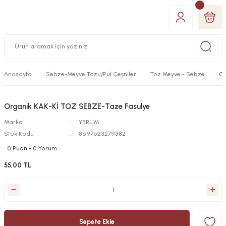
Anasayfa
Sebze-Meyve Tozu/Pul Çeşniler
Toz Meyve - Sebze
Or
Organik KAK-Kİ TOZ SEBZE-Taze Fasulye
Marka
YERLİM
Stok Kodu
8697623279382
0 Puan - 0 Yorum
55,00 TL
Sepete Ekle