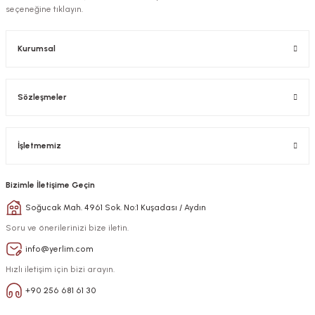
seçeneğine tıklayın.
Kurumsal
Sözleşmeler
İşletmemiz
Bizimle İletişime Geçin
Soğucak Mah. 4961 Sok. No:1 Kuşadası / Aydın
Soru ve önerilerinizi bize iletin.
info@yerlim.com
Hızlı iletişim için bizi arayın.
+90 256 681 61 30