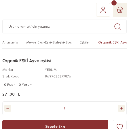
Anasayfa
Meyve Ekşi-Eşki-Saleşki-Sos
Eşkiler
Organik EŞKİ Ayva 
Organik EŞKİ Ayva eşkisi
Marka
YERLİM
Stok Kodu
8697623277876
0 Puan - 0 Yorum
271,00 TL
Sepete Ekle