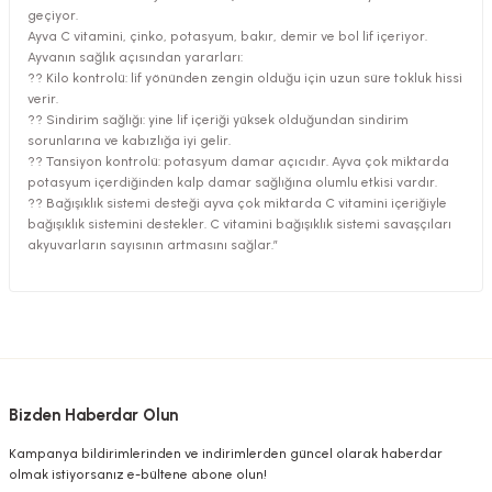
geçiyor.
Ayva C vitamini, çinko, potasyum, bakır, demir ve bol lif içeriyor.
Ayvanın sağlık açısından yararları:
?? Kilo kontrolü: lif yönünden zengin olduğu için uzun süre tokluk hissi
verir.
?? Sindirim sağlığı: yine lif içeriği yüksek olduğundan sindirim
sorunlarına ve kabızlığa iyi gelir.
?? Tansiyon kontrolü: potasyum damar açıcıdır. Ayva çok miktarda
potasyum içerdiğinden kalp damar sağlığına olumlu etkisi vardır.
?? Bağışıklık sistemi desteği ayva çok miktarda C vitamini içeriğiyle
bağışıklık sistemini destekler. C vitamini bağışıklık sistemi savaşçıları
akyuvarların sayısının artmasını sağlar.”
Bizden Haberdar Olun
Kampanya bildirimlerinden ve indirimlerden güncel olarak haberdar
olmak istiyorsanız e-bültene abone olun!