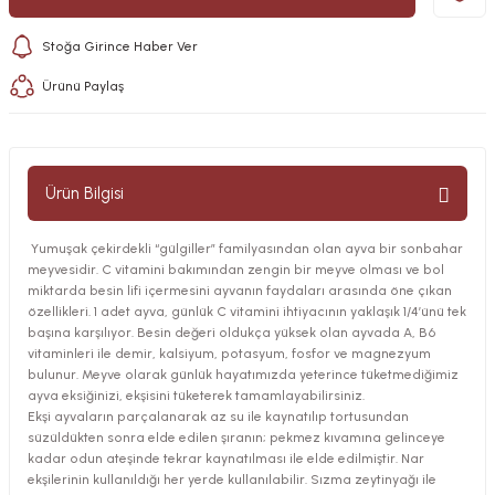
Stoğa Girince Haber Ver
Ürünü Paylaş
Ürün Bilgisi
Yumuşak çekirdekli “gülgiller” familyasından olan ayva bir sonbahar
meyvesidir. C vitamini bakımından zengin bir meyve olması ve bol
miktarda besin lifi içermesini ayvanın faydaları arasında öne çıkan
özellikleri. 1 adet ayva, günlük C vitamini ihtiyacının yaklaşık 1/4’ünü tek
başına karşılıyor. Besin değeri oldukça yüksek olan ayvada A, B6
vitaminleri ile demir, kalsiyum, potasyum, fosfor ve magnezyum
bulunur. Meyve olarak günlük hayatımızda yeterince tüketmediğimiz
ayva eksiğinizi, ekşisini tüketerek tamamlayabilirsiniz.
Ekşi ayvaların parçalanarak az su ile kaynatılıp tortusundan
süzüldükten sonra elde edilen şıranın; pekmez kıvamına gelinceye
kadar odun ateşinde tekrar kaynatılması ile elde edilmiştir. Nar
ekşilerinin kullanıldığı her yerde kullanılabilir. Sızma zeytinyağı ile