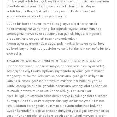
birlikte yeşil salatalara çok keyifli soslar hazırlanabilir. Izgara etlerin
(özellikle kuzu) yanında dip sos olarak kullanılabilir. Meyve
salataları, tartlar, sütlü tatlıların ve peynirli keklerinizin özel
lezzetlendiricisi olarak tavsiye ediyoruz.
200cc bir bardak suya 1 yemek kaşığı ayva ekşisi karıştırarak
hazırlayacağınız ve herhangi bir öğünde yiyeceklerinin yanında
vereceğiniz meyve suyu çocuğunuzun günlük ihtiyacı için yeterli
olacaktır. İçine üç yaprak taze nane çok yakışır.
Ayrıca ayva çekirdeğindeki doğal pektin etkisi ile; şeker ve su ilave
edilerek kaynatıldığında pastalar ve sütlü tatlılar için çok nefis bir jöle
elde edilir.
AYVANIN POTASYUM ZENGİNİ OLDUĞUNU BİLİYOR MUYDUNUZ?
Sonbaharın yararlı sebze ve meyvelerinden birinin de ayva olduğu
söyleniyor. Easy Health Options sayfasında ayvanın çok miktarda
magnezyum, fosfor, kalsiyum ve potasyum içerdiği belirtiliyor. (1)
Günlük alınması gereken potasyum miktarının % 200’ünü yani iki
katını içerdiği ve bunun, genelde potasyum kaynağı olarak önerilen
muzdaki potasyumun 10 katı kadar olduğu ileri sürülüyor.
Ayva ile ilgili Dr. Mercola neler demiş: “Ayva küçük ağaçlarda yetişen,
dünyaya Anadolu ve Pers diyarından yayılan bir meyvedir. Latince
ismi Cydonia oblonga’dır. Bu ismini bir Yunan adasında bulunan
Cydon kentinden aldığı ve oradan dünyaya yayıldığını söyleyenler de
vardır. Yunan mitolojisinde tanrıça Afroditin kutsal meyvesi olarak