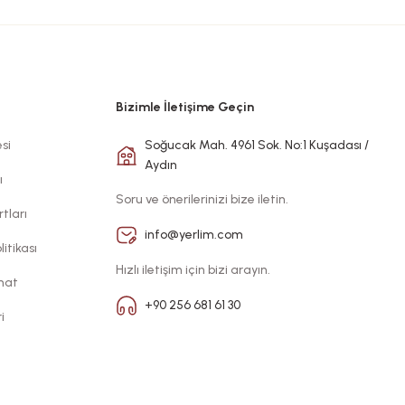
Bizimle İletişime Geçin
si
Soğucak Mah. 4961 Sok. No:1 Kuşadası /
Aydın
ı
Soru ve önerilerinizi bize iletin.
tları
info@yerlim.com
litikası
Hızlı iletişim için bizi arayın.
imat
+90 256 681 61 30
i