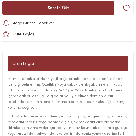
Sepete Ekle
Stoğa Girince Haber Ver
Ürünü Paylaş
Ürün Bilgisi
Kırmızı kabuklu eriklerin yeşil eriğe oranla daha fazla antioksidan
içerdiği belirlenmiş. Özellikle koyu kabuklu erik yabanmersini kadar
etkili bir antioksidan olarak görülüyor. Yüksek miktarda C vitamini
içeren erik bu özelliği ile gıdalar yoluyla alınan demirin vücut
tarafından emilimini önemli oranda artırıyor, demir eksikliğine karşı
koruma sağlıyor.
Erik ağaçlarımızın yaz güneşiyle olgunlaşmış, rengini almış, tatlanmış
tanelerini seçeriz reçel yapmak için. Çekirdeklerini çıkartıp yarım
dilimlediğimiz meyveleri şuruba yatırıp az kaynattıktan sonra güneşte
koyulturuz. İster kahvaltıda tüketebilir, isterseniz yemek üzerine tatlı