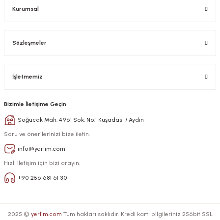
Kurumsal
Sözleşmeler
İşletmemiz
Bizimle İletişime Geçin
Soğucak Mah. 4961 Sok. No:1 Kuşadası / Aydın
Soru ve önerilerinizi bize iletin.
info@yerlim.com
Hızlı iletişim için bizi arayın.
+90 256 681 61 30
2025 ©
yerlim.com
Tüm hakları saklıdır. Kredi kartı bilgileriniz 256bit SSL